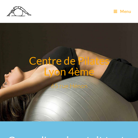
Menu
Centre de Pilates
Lyon 4ème
65 rue Hénon