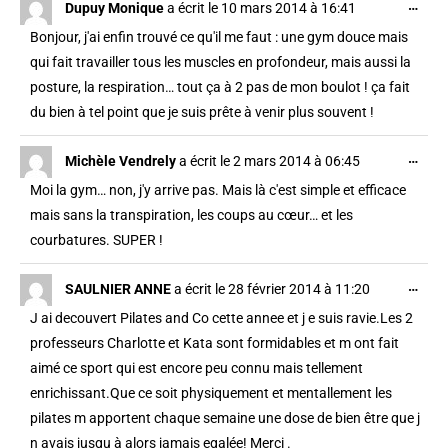
…
Dupuy Monique
a écrit le
10 mars 2014
à
16:41
Bonjour, j'ai enfin trouvé ce qu'il me faut : une gym douce mais
qui fait travailler tous les muscles en profondeur, mais aussi la
posture, la respiration… tout ça à 2 pas de mon boulot ! ça fait
du bien à tel point que je suis prête à venir plus souvent !
…
Michèle Vendrely
a écrit le
2 mars 2014
à
06:45
Moi la gym… non, j'y arrive pas. Mais là c'est simple et efficace
mais sans la transpiration, les coups au cœur… et les
courbatures. SUPER !
…
SAULNIER ANNE
a écrit le
28 février 2014
à
11:20
J ai decouvert Pilates and Co cette annee et j e suis ravie.Les 2
professeurs Charlotte et Kata sont formidables et m ont fait
aimé ce sport qui est encore peu connu mais tellement
enrichissant.Que ce soit physiquement et mentallement les
pilates m apportent chaque semaine une dose de bien être que j
n avais jusqu à alors jamais egalée! Merci .