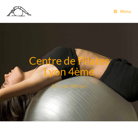
Menu
Centre de Pilates
Lyon 4ème
65 rue Hénon